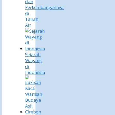
dan
Perkembangannya
di
Tanah
Air
Sejarah
Wayang
di
Indonesia