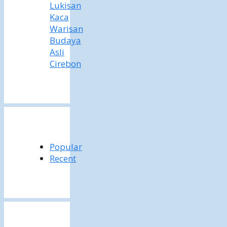
Lukisan
Kaca
Warisan
Budaya
Asli
Cirebon
Popular
Recent