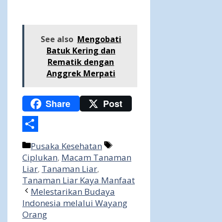
See also
Mengobati
Batuk Kering dan
Rematik dengan
Anggrek Merpati
Share
Post
Share
Categories
Tags
Pusaka Kesehatan
Ciplukan
,
Macam Tanaman
Liar
,
Tanaman Liar
,
Tanaman Liar Kaya Manfaat
Melestarikan Budaya
Indonesia melalui Wayang
Orang