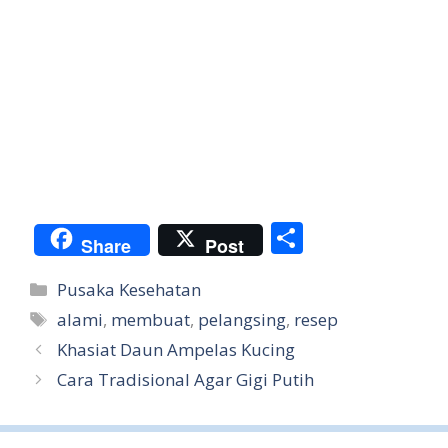
S
Share
Post
h
Categories
Pusaka Kesehatan
ar
Tags
alami
,
membuat
,
pelangsing
,
resep
e
Khasiat Daun Ampelas Kucing
Cara Tradisional Agar Gigi Putih