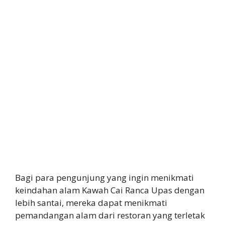
Bagi para pengunjung yang ingin menikmati
keindahan alam Kawah Cai Ranca Upas dengan
lebih santai, mereka dapat menikmati
pemandangan alam dari restoran yang terletak