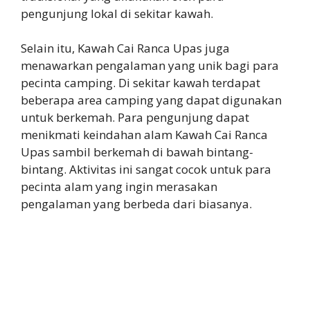
pengunjung lokal di sekitar kawah.
Selain itu, Kawah Cai Ranca Upas juga
menawarkan pengalaman yang unik bagi para
pecinta camping. Di sekitar kawah terdapat
beberapa area camping yang dapat digunakan
untuk berkemah. Para pengunjung dapat
menikmati keindahan alam Kawah Cai Ranca
Upas sambil berkemah di bawah bintang-
bintang. Aktivitas ini sangat cocok untuk para
pecinta alam yang ingin merasakan
pengalaman yang berbeda dari biasanya.