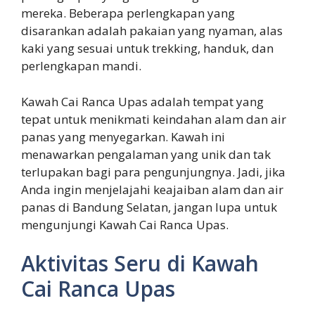
mereka. Beberapa perlengkapan yang
disarankan adalah pakaian yang nyaman, alas
kaki yang sesuai untuk trekking, handuk, dan
perlengkapan mandi.
Kawah Cai Ranca Upas adalah tempat yang
tepat untuk menikmati keindahan alam dan air
panas yang menyegarkan. Kawah ini
menawarkan pengalaman yang unik dan tak
terlupakan bagi para pengunjungnya. Jadi, jika
Anda ingin menjelajahi keajaiban alam dan air
panas di Bandung Selatan, jangan lupa untuk
mengunjungi Kawah Cai Ranca Upas.
Aktivitas Seru di Kawah
Cai Ranca Upas