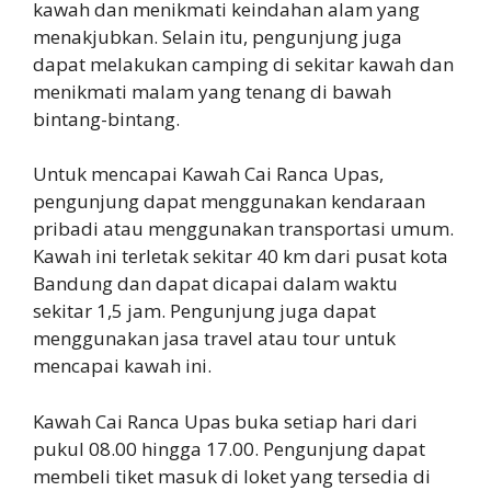
kawah dan menikmati keindahan alam yang
menakjubkan. Selain itu, pengunjung juga
dapat melakukan camping di sekitar kawah dan
menikmati malam yang tenang di bawah
bintang-bintang.
Untuk mencapai Kawah Cai Ranca Upas,
pengunjung dapat menggunakan kendaraan
pribadi atau menggunakan transportasi umum.
Kawah ini terletak sekitar 40 km dari pusat kota
Bandung dan dapat dicapai dalam waktu
sekitar 1,5 jam. Pengunjung juga dapat
menggunakan jasa travel atau tour untuk
mencapai kawah ini.
Kawah Cai Ranca Upas buka setiap hari dari
pukul 08.00 hingga 17.00. Pengunjung dapat
membeli tiket masuk di loket yang tersedia di