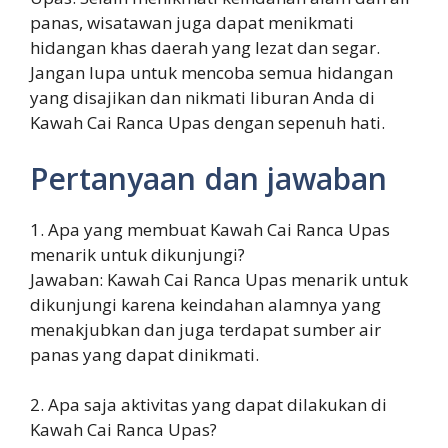
panas, wisatawan juga dapat menikmati
hidangan khas daerah yang lezat dan segar.
Jangan lupa untuk mencoba semua hidangan
yang disajikan dan nikmati liburan Anda di
Kawah Cai Ranca Upas dengan sepenuh hati.
Pertanyaan dan jawaban
1. Apa yang membuat Kawah Cai Ranca Upas
menarik untuk dikunjungi?
Jawaban: Kawah Cai Ranca Upas menarik untuk
dikunjungi karena keindahan alamnya yang
menakjubkan dan juga terdapat sumber air
panas yang dapat dinikmati.
2. Apa saja aktivitas yang dapat dilakukan di
Kawah Cai Ranca Upas?