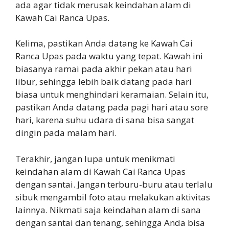
ada agar tidak merusak keindahan alam di
Kawah Cai Ranca Upas.
Kelima, pastikan Anda datang ke Kawah Cai
Ranca Upas pada waktu yang tepat. Kawah ini
biasanya ramai pada akhir pekan atau hari
libur, sehingga lebih baik datang pada hari
biasa untuk menghindari keramaian. Selain itu,
pastikan Anda datang pada pagi hari atau sore
hari, karena suhu udara di sana bisa sangat
dingin pada malam hari.
Terakhir, jangan lupa untuk menikmati
keindahan alam di Kawah Cai Ranca Upas
dengan santai. Jangan terburu-buru atau terlalu
sibuk mengambil foto atau melakukan aktivitas
lainnya. Nikmati saja keindahan alam di sana
dengan santai dan tenang, sehingga Anda bisa