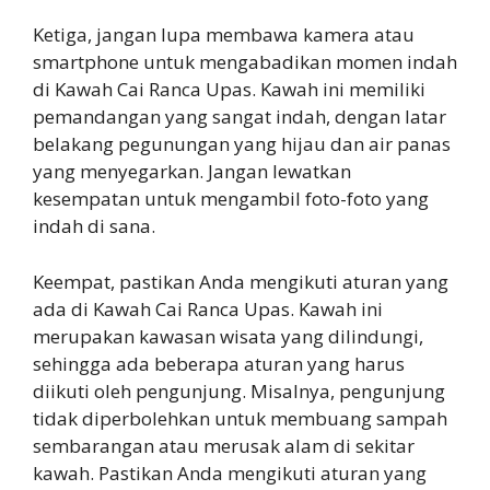
Ketiga, jangan lupa membawa kamera atau
smartphone untuk mengabadikan momen indah
di Kawah Cai Ranca Upas. Kawah ini memiliki
pemandangan yang sangat indah, dengan latar
belakang pegunungan yang hijau dan air panas
yang menyegarkan. Jangan lewatkan
kesempatan untuk mengambil foto-foto yang
indah di sana.
Keempat, pastikan Anda mengikuti aturan yang
ada di Kawah Cai Ranca Upas. Kawah ini
merupakan kawasan wisata yang dilindungi,
sehingga ada beberapa aturan yang harus
diikuti oleh pengunjung. Misalnya, pengunjung
tidak diperbolehkan untuk membuang sampah
sembarangan atau merusak alam di sekitar
kawah. Pastikan Anda mengikuti aturan yang