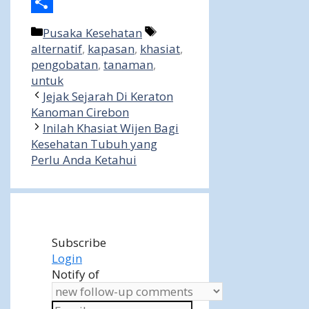
Share
Categories
Tags
Pusaka Kesehatan
alternatif
,
kapasan
,
khasiat
,
pengobatan
,
tanaman
,
untuk
Jejak Sejarah Di Keraton
Kanoman Cirebon
Inilah Khasiat Wijen Bagi
Kesehatan Tubuh yang
Perlu Anda Ketahui
Subscribe
Login
Notify of