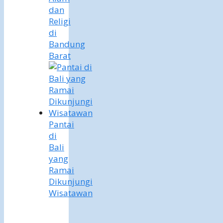
dan
Religi
di
Bandung
Barat
Pantai
di
Bali
yang
Ramai
Dikunjungi
Wisatawan