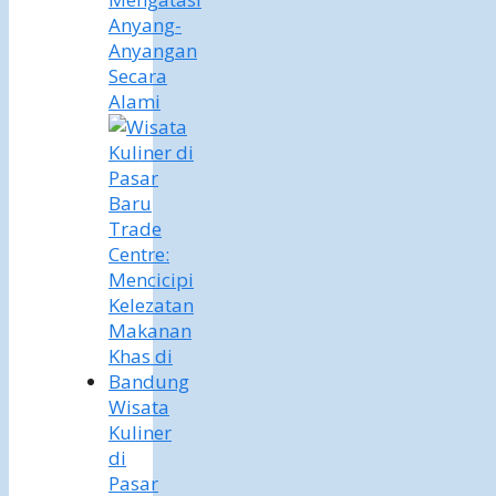
Anyang-
Anyangan
Secara
Alami
Wisata
Kuliner
di
Pasar