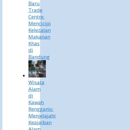
Baru
Trade
Centre:
Mencicipi
Kelezatan
Makanan
Khas
di
Bandung
Wisata
Alam
di
Kawah
Rengganis:
Menjelajahi
Keajaiban
Alam