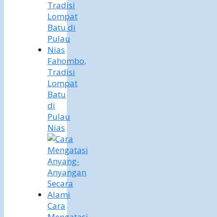
Fahombo,
Tradisi
Lompat
Batu
di
Pulau
Nias
Cara
Mengatasi