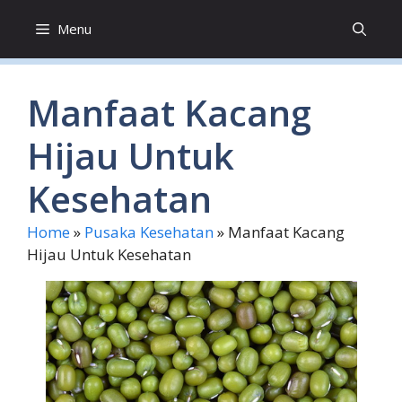
Skip
Menu
to
content
Manfaat Kacang
Hijau Untuk
Kesehatan
Home
»
Pusaka Kesehatan
»
Manfaat Kacang
Hijau Untuk Kesehatan