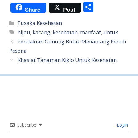
S
Share
Post
h
Categories
Pusaka Kesehatan
ar
Tags
hijau
,
kacang
,
kesehatan
,
manfaat
,
untuk
e
Pendakian Gunung Butak Menantang Penuh
Pesona
Khasiat Tanaman Kikio Untuk Kesehatan
Subscribe
Login