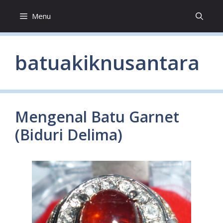
Skip
Menu
to
content
batuakiknusantara
Mengenal Batu Garnet
(Biduri Delima)