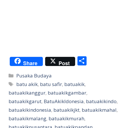
S
Share
Post
h
Categories
Pusaka Budaya
ar
Tags
batu akik
,
batu safir
,
batuakik
,
e
batuakikanggur
,
batuakikgambar
,
batuakikgarut
,
BatuAkikIdonesia
,
batuakikindo
,
batuakikindonesia
,
batuakikjkt
,
batuakikmahal
,
batuakikmalang
,
batuakikmurah
,
batuakiknusantara
,
batuakikpandan
,