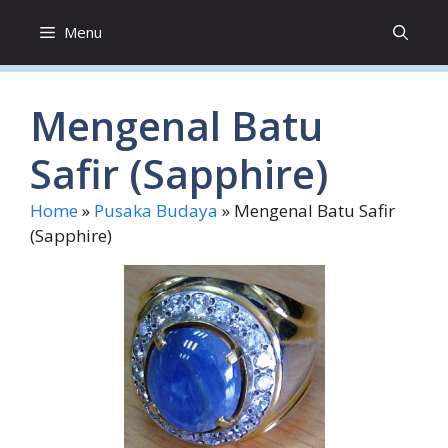
Skip
Menu
to
content
Mengenal Batu
Safir (Sapphire)
Home
»
Pusaka Budaya
»
Mengenal Batu Safir
(Sapphire)