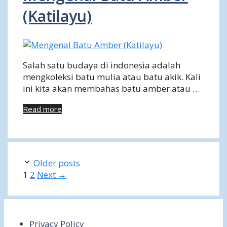
(Katilayu)
Salah satu budaya di indonesia adalah
mengkoleksi batu mulia atau batu akik. Kali
ini kita akan membahas batu amber atau …
Read more
Older posts
Page
Page
1
2
Next
→
Privacy Policy