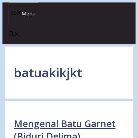
Skip
to
Menu
content
batuakikjkt
Mengenal Batu Garnet
(Biduri Delima)