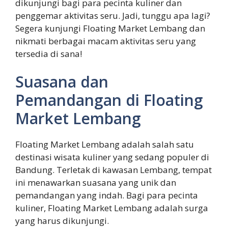
dikunjungi bagi para pecinta kuliner dan
penggemar aktivitas seru. Jadi, tunggu apa lagi?
Segera kunjungi Floating Market Lembang dan
nikmati berbagai macam aktivitas seru yang
tersedia di sana!
Suasana dan
Pemandangan di Floating
Market Lembang
Floating Market Lembang adalah salah satu
destinasi wisata kuliner yang sedang populer di
Bandung. Terletak di kawasan Lembang, tempat
ini menawarkan suasana yang unik dan
pemandangan yang indah. Bagi para pecinta
kuliner, Floating Market Lembang adalah surga
yang harus dikunjungi.