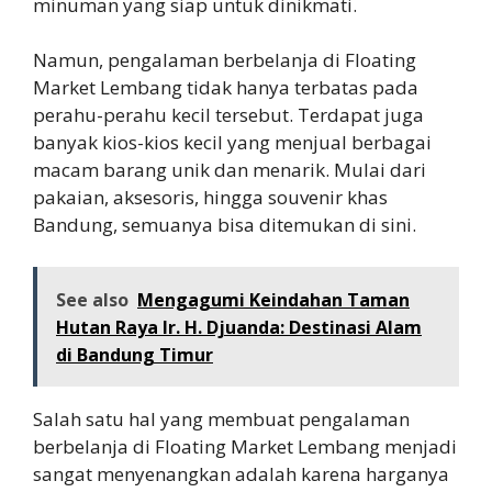
minuman yang siap untuk dinikmati.
Namun, pengalaman berbelanja di Floating
Market Lembang tidak hanya terbatas pada
perahu-perahu kecil tersebut. Terdapat juga
banyak kios-kios kecil yang menjual berbagai
macam barang unik dan menarik. Mulai dari
pakaian, aksesoris, hingga souvenir khas
Bandung, semuanya bisa ditemukan di sini.
See also
Mengagumi Keindahan Taman
Hutan Raya Ir. H. Djuanda: Destinasi Alam
di Bandung Timur
Salah satu hal yang membuat pengalaman
berbelanja di Floating Market Lembang menjadi
sangat menyenangkan adalah karena harganya