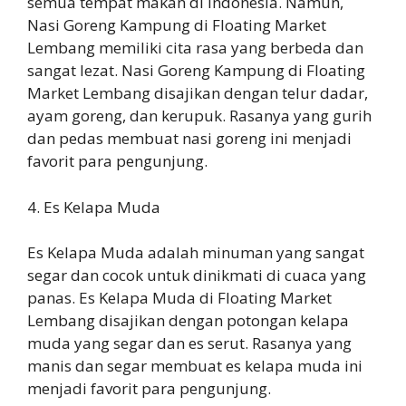
semua tempat makan di Indonesia. Namun,
Nasi Goreng Kampung di Floating Market
Lembang memiliki cita rasa yang berbeda dan
sangat lezat. Nasi Goreng Kampung di Floating
Market Lembang disajikan dengan telur dadar,
ayam goreng, dan kerupuk. Rasanya yang gurih
dan pedas membuat nasi goreng ini menjadi
favorit para pengunjung.
4. Es Kelapa Muda
Es Kelapa Muda adalah minuman yang sangat
segar dan cocok untuk dinikmati di cuaca yang
panas. Es Kelapa Muda di Floating Market
Lembang disajikan dengan potongan kelapa
muda yang segar dan es serut. Rasanya yang
manis dan segar membuat es kelapa muda ini
menjadi favorit para pengunjung.