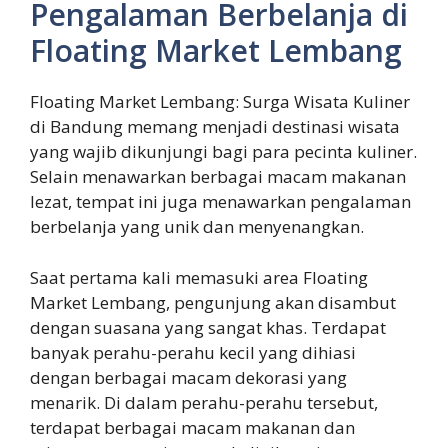
Pengalaman Berbelanja di
Floating Market Lembang
Floating Market Lembang: Surga Wisata Kuliner
di Bandung memang menjadi destinasi wisata
yang wajib dikunjungi bagi para pecinta kuliner.
Selain menawarkan berbagai macam makanan
lezat, tempat ini juga menawarkan pengalaman
berbelanja yang unik dan menyenangkan.
Saat pertama kali memasuki area Floating
Market Lembang, pengunjung akan disambut
dengan suasana yang sangat khas. Terdapat
banyak perahu-perahu kecil yang dihiasi
dengan berbagai macam dekorasi yang
menarik. Di dalam perahu-perahu tersebut,
terdapat berbagai macam makanan dan