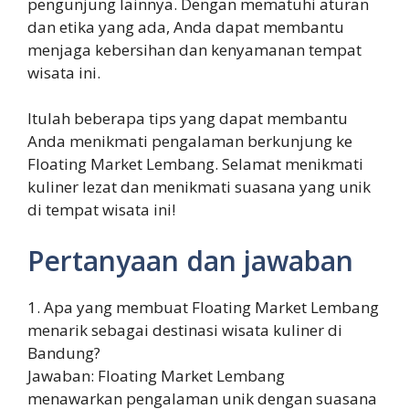
pengunjung lainnya. Dengan mematuhi aturan
dan etika yang ada, Anda dapat membantu
menjaga kebersihan dan kenyamanan tempat
wisata ini.
Itulah beberapa tips yang dapat membantu
Anda menikmati pengalaman berkunjung ke
Floating Market Lembang. Selamat menikmati
kuliner lezat dan menikmati suasana yang unik
di tempat wisata ini!
Pertanyaan dan jawaban
1. Apa yang membuat Floating Market Lembang
menarik sebagai destinasi wisata kuliner di
Bandung?
Jawaban: Floating Market Lembang
menawarkan pengalaman unik dengan suasana