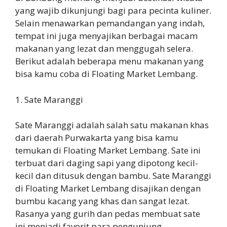
yang wajib dikunjungi bagi para pecinta kuliner.
Selain menawarkan pemandangan yang indah,
tempat ini juga menyajikan berbagai macam
makanan yang lezat dan menggugah selera.
Berikut adalah beberapa menu makanan yang
bisa kamu coba di Floating Market Lembang.
1. Sate Maranggi
Sate Maranggi adalah salah satu makanan khas
dari daerah Purwakarta yang bisa kamu
temukan di Floating Market Lembang. Sate ini
terbuat dari daging sapi yang dipotong kecil-
kecil dan ditusuk dengan bambu. Sate Maranggi
di Floating Market Lembang disajikan dengan
bumbu kacang yang khas dan sangat lezat.
Rasanya yang gurih dan pedas membuat sate
ini menjadi favorit para pengunjung.