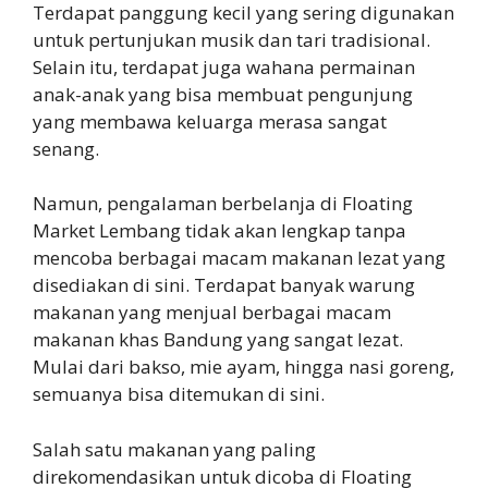
Terdapat panggung kecil yang sering digunakan
untuk pertunjukan musik dan tari tradisional.
Selain itu, terdapat juga wahana permainan
anak-anak yang bisa membuat pengunjung
yang membawa keluarga merasa sangat
senang.
Namun, pengalaman berbelanja di Floating
Market Lembang tidak akan lengkap tanpa
mencoba berbagai macam makanan lezat yang
disediakan di sini. Terdapat banyak warung
makanan yang menjual berbagai macam
makanan khas Bandung yang sangat lezat.
Mulai dari bakso, mie ayam, hingga nasi goreng,
semuanya bisa ditemukan di sini.
Salah satu makanan yang paling
direkomendasikan untuk dicoba di Floating