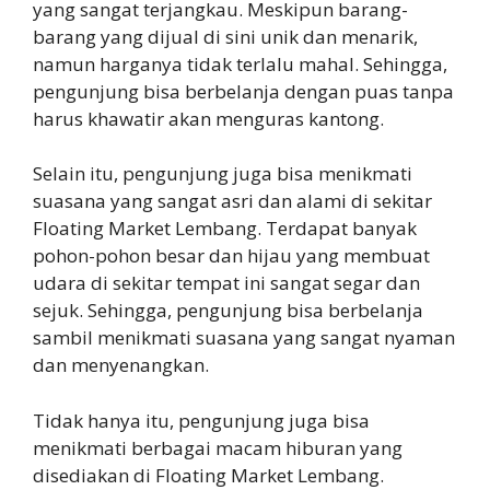
yang sangat terjangkau. Meskipun barang-
barang yang dijual di sini unik dan menarik,
namun harganya tidak terlalu mahal. Sehingga,
pengunjung bisa berbelanja dengan puas tanpa
harus khawatir akan menguras kantong.
Selain itu, pengunjung juga bisa menikmati
suasana yang sangat asri dan alami di sekitar
Floating Market Lembang. Terdapat banyak
pohon-pohon besar dan hijau yang membuat
udara di sekitar tempat ini sangat segar dan
sejuk. Sehingga, pengunjung bisa berbelanja
sambil menikmati suasana yang sangat nyaman
dan menyenangkan.
Tidak hanya itu, pengunjung juga bisa
menikmati berbagai macam hiburan yang
disediakan di Floating Market Lembang.