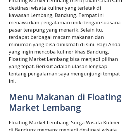
Floating Market Lembang merupakan salah satu
destinasi wisata kuliner yang terletak di
kawasan Lembang, Bandung. Tempat ini
menawarkan pengalaman unik dengan suasana
pasar terapung yang menarik. Selain itu,
terdapat berbagai macam makanan dan
minuman yang bisa dinikmati di sini. Bagi Anda
yang ingin mencoba kuliner khas Bandung,
Floating Market Lembang bisa menjadi pilihan
yang tepat. Berikut adalah ulasan lengkap
tentang pengalaman saya mengunjungi tempat
ini.
Menu Makanan di Floating
Market Lembang
Floating Market Lembang: Surga Wisata Kuliner
di Bandung memang menjadi destinasi wisata