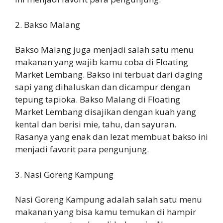
2. Bakso Malang
Bakso Malang juga menjadi salah satu menu
makanan yang wajib kamu coba di Floating
Market Lembang. Bakso ini terbuat dari daging
sapi yang dihaluskan dan dicampur dengan
tepung tapioka. Bakso Malang di Floating
Market Lembang disajikan dengan kuah yang
kental dan berisi mie, tahu, dan sayuran.
Rasanya yang enak dan lezat membuat bakso ini
menjadi favorit para pengunjung.
3. Nasi Goreng Kampung
Nasi Goreng Kampung adalah salah satu menu
makanan yang bisa kamu temukan di hampir