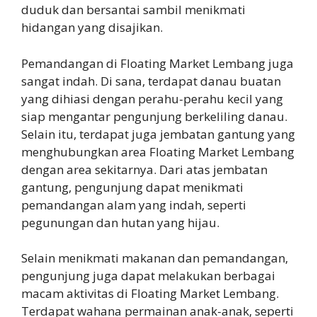
duduk dan bersantai sambil menikmati
hidangan yang disajikan.
Pemandangan di Floating Market Lembang juga
sangat indah. Di sana, terdapat danau buatan
yang dihiasi dengan perahu-perahu kecil yang
siap mengantar pengunjung berkeliling danau.
Selain itu, terdapat juga jembatan gantung yang
menghubungkan area Floating Market Lembang
dengan area sekitarnya. Dari atas jembatan
gantung, pengunjung dapat menikmati
pemandangan alam yang indah, seperti
pegunungan dan hutan yang hijau.
Selain menikmati makanan dan pemandangan,
pengunjung juga dapat melakukan berbagai
macam aktivitas di Floating Market Lembang.
Terdapat wahana permainan anak-anak, seperti