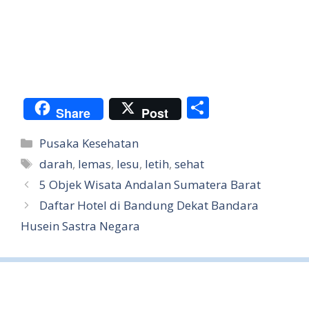
S
Share
Post
h
Categories
Pusaka Kesehatan
ar
Tags
darah
,
lemas
,
lesu
,
letih
,
sehat
e
5 Objek Wisata Andalan Sumatera Barat
Daftar Hotel di Bandung Dekat Bandara
Husein Sastra Negara