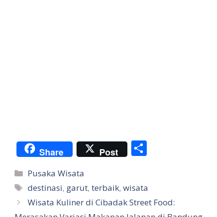
S
Share
Post
h
Categories
Pusaka Wisata
ar
Tags
destinasi
,
garut
,
terbaik
,
wisata
e
Wisata Kuliner di Cibadak Street Food:
Merasakan Variasi Makanan Jalanan di Bandung