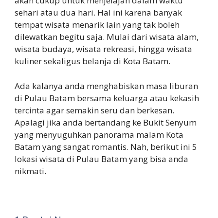
akan cukup untuk menjelajah dalam waktu
sehari atau dua hari. Hal ini karena banyak
tempat wisata menarik lain yang tak boleh
dilewatkan begitu saja. Mulai dari wisata alam,
wisata budaya, wisata rekreasi, hingga wisata
kuliner sekaligus belanja di Kota Batam.
Ada kalanya anda menghabiskan masa liburan
di Pulau Batam bersama keluarga atau kekasih
tercinta agar semakin seru dan berkesan.
Apalagi jika anda bertandang ke Bukit Senyum
yang menyuguhkan panorama malam Kota
Batam yang sangat romantis. Nah, berikut ini 5
lokasi wisata di Pulau Batam yang bisa anda
nikmati.