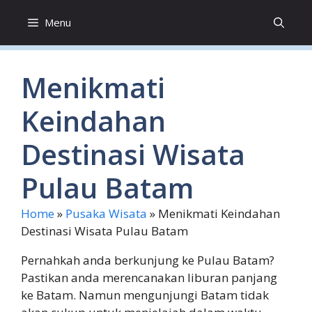
Skip
Menu
to
content
Menikmati
Keindahan
Destinasi Wisata
Pulau Batam
Home
»
Pusaka Wisata
»
Menikmati Keindahan
Destinasi Wisata Pulau Batam
Pernahkah anda berkunjung ke Pulau Batam?
Pastikan anda merencanakan liburan panjang
ke Batam. Namun mengunjungi Batam tidak