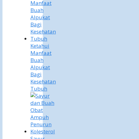
Ketahui
Manfaat
Buah
Alpukat
Bagi
Kesehatan
Tubuh
Sayur