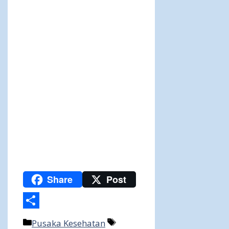
Share
Post
Share
Categories
Tags
Pusaka Kesehatan