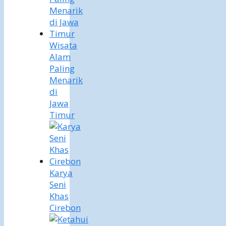
Wisata
Alam
Paling
Menarik
di
Jawa
Timur
Karya
Seni
Khas
Cirebon