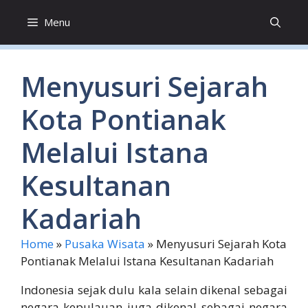
Skip
Menu
to
content
Menyusuri Sejarah
Kota Pontianak
Melalui Istana
Kesultanan
Kadariah
Home
»
Pusaka Wisata
»
Menyusuri Sejarah Kota
Pontianak Melalui Istana Kesultanan Kadariah
Indonesia sejak dulu kala selain dikenal sebagai
negara kepulauan juga dikenal sebagai negara