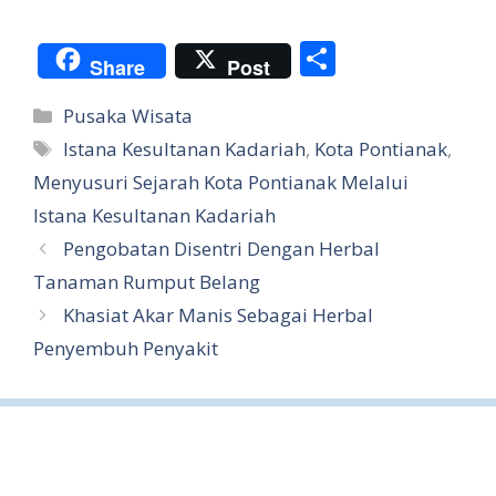
S
Share
Post
h
Categories
Pusaka Wisata
ar
Tags
Istana Kesultanan Kadariah
,
Kota Pontianak
,
e
Menyusuri Sejarah Kota Pontianak Melalui
Istana Kesultanan Kadariah
Pengobatan Disentri Dengan Herbal
Tanaman Rumput Belang
Khasiat Akar Manis Sebagai Herbal
Penyembuh Penyakit