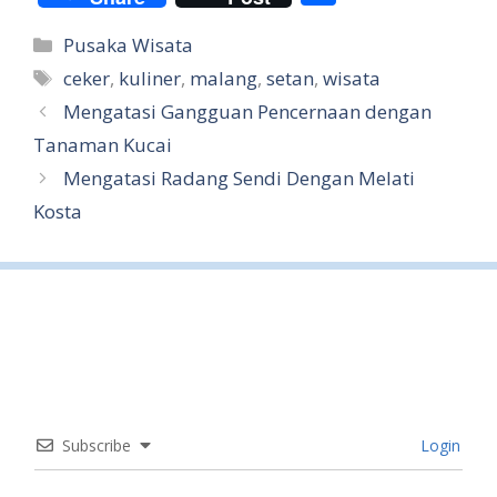
h
Categories
Pusaka Wisata
ar
Tags
ceker
,
kuliner
,
malang
,
setan
,
wisata
e
Mengatasi Gangguan Pencernaan dengan
Tanaman Kucai
Mengatasi Radang Sendi Dengan Melati
Kosta
Subscribe
Login