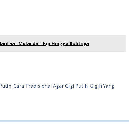
nfaat Mulai dari Biji Hingga Kulitnya
 Putih
,
Cara Tradisional Agar Gigi Putih
,
Gigih Yang