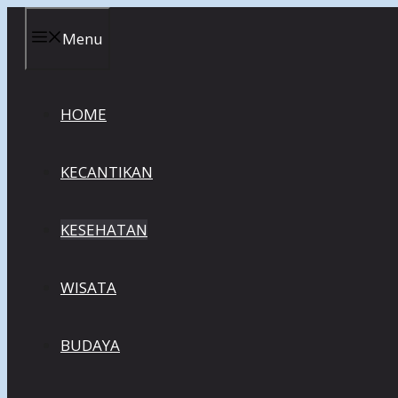
Skip
to
Menu
content
HOME
KECANTIKAN
KESEHATAN
WISATA
BUDAYA