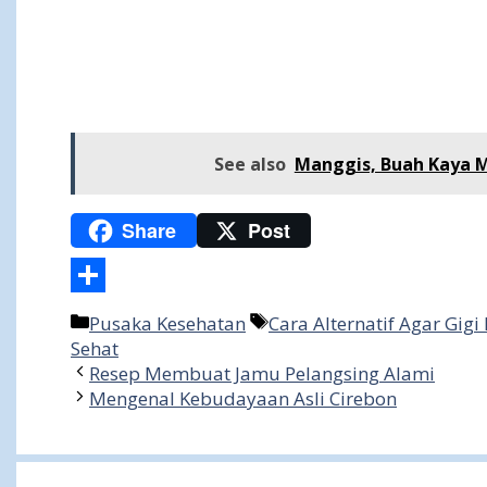
See also
Manggis, Buah Kaya Ma
Share
Post
Share
Categories
Tags
Pusaka Kesehatan
Cara Alternatif Agar Gigi
Sehat
Resep Membuat Jamu Pelangsing Alami
Mengenal Kebudayaan Asli Cirebon