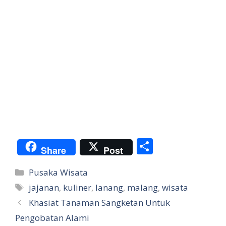
S
Share
Post
h
Categories
Pusaka Wisata
ar
Tags
jajanan
,
kuliner
,
lanang
,
malang
,
wisata
e
Khasiat Tanaman Sangketan Untuk
Pengobatan Alami