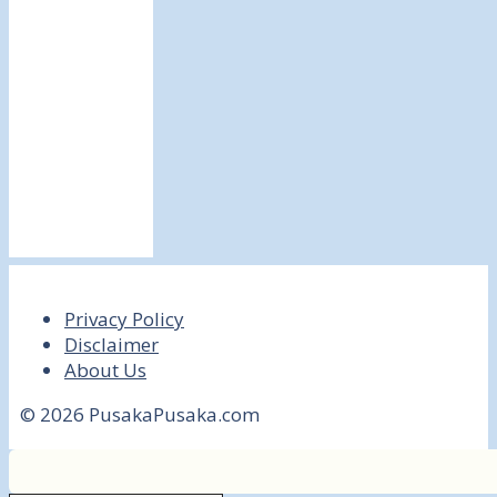
Privacy Policy
Disclaimer
About Us
© 2026 PusakaPusaka.com