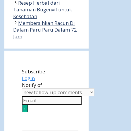
Resep Herbal dari
Tanaman Bugenvil untuk
Kesehatan
Membersihkan Racun Di
Dalam Paru Paru Dalam 72
Jam
Subscribe
Login
Notify of