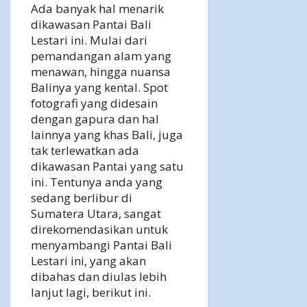
Ada banyak hal menarik
dikawasan Pantai Bali
Lestari ini. Mulai dari
pemandangan alam yang
menawan, hingga nuansa
Balinya yang kental. Spot
fotografi yang didesain
dengan gapura dan hal
lainnya yang khas Bali, juga
tak terlewatkan ada
dikawasan Pantai yang satu
ini. Tentunya anda yang
sedang berlibur di
Sumatera Utara, sangat
direkomendasikan untuk
menyambangi Pantai Bali
Lestari ini, yang akan
dibahas dan diulas lebih
lanjut lagi, berikut ini.