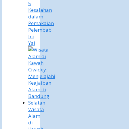
5
Kesalahan
dalam
Pemakaian
Pelembab
Ini
Ya!
Wisata
Alam
di