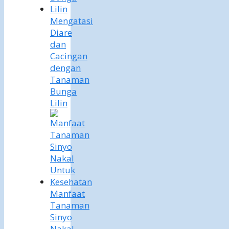
Mengatasi
Diare
dan
Cacingan
dengan
Tanaman
Bunga
Lilin
Manfaat
Tanaman
Sinyo
Nakal