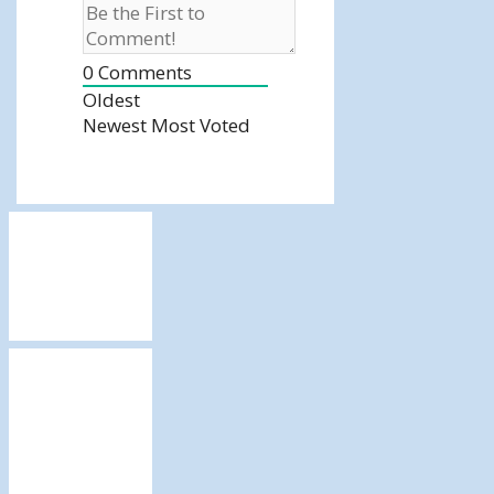
0
Comments
Oldest
Newest
Most Voted