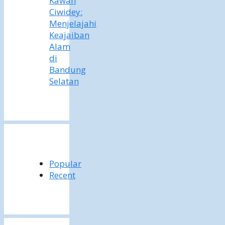
Kawah
Ciwidey:
Menjelajahi
Keajaiban
Alam
di
Bandung
Selatan
Popular
Recent