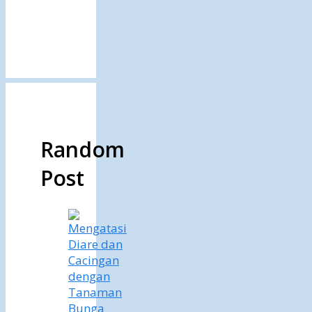
Random
Post