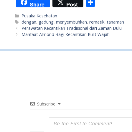
S
Share
Post
h
Categories
Pusaka Kesehatan
ar
Tags
dengan
,
gadung
,
menyembuhkan
,
rematik
,
tanaman
e
Perawatan Kecantikan Tradisional dari Zaman Dulu
Manfaat Almond Bagi Kecantikan Kulit Wajah
Subscribe