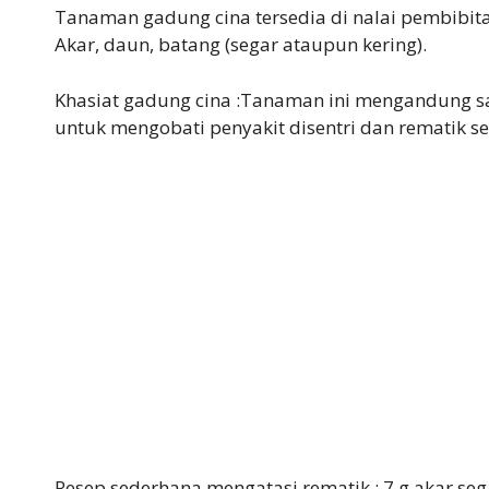
Tanaman gadung cina tersedia di nalai pembibit
Akar, daun, batang (segar ataupun kering).
Khasiat gadung cina :Tanaman ini mengandung sap
untuk mengobati penyakit disentri dan rematik se
Resep sederhana mengatasi rematik : 7 g akar sega