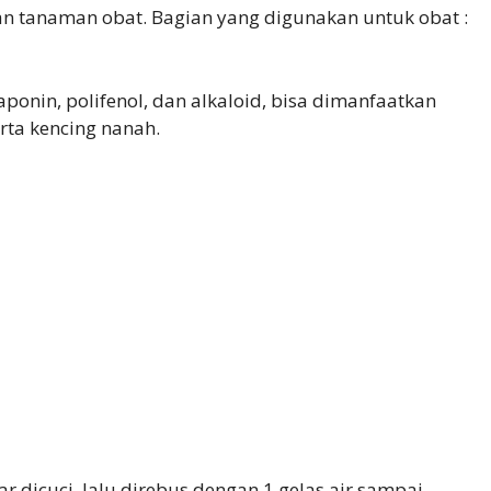
an tanaman obat. Bagian yang digunakan untuk obat :
onin, polifenol, dan alkaloid, bisa dimanfaatkan
rta kencing nanah.
r dicuci, lalu direbus dengan 1 gelas air sampai