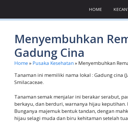
Skip
HOME
KECAN
to
content
Menyembuhkan Rem
Gadung Cina
Home
»
Pusaka Kesehatan
»
Menyembuhkan Remat
Tanaman ini memiliki nama lokal : Gadung cina (J
Smilacaceae.
Tanaman semak menjalar ini berakar serabut, pa
berkayu, dan berduri, warnanya hijau keputihan.
Bunganya majemuk bentuk tandan, dengan mahko
hijau selagi muda dan biru kehitaman setelah tua.