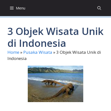
Skip
Menu
to
content
3 Objek Wisata Unik
di Indonesia
Home
»
Pusaka Wisata
»
3 Objek Wisata Unik di
Indonesia