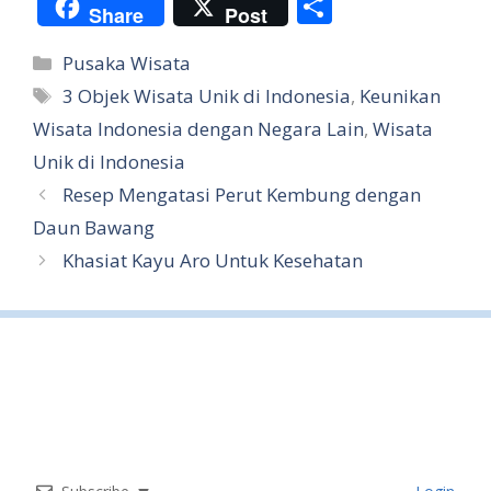
S
Share
Post
h
Categories
Pusaka Wisata
ar
Tags
3 Objek Wisata Unik di Indonesia
,
Keunikan
e
Wisata Indonesia dengan Negara Lain
,
Wisata
Unik di Indonesia
Resep Mengatasi Perut Kembung dengan
Daun Bawang
Khasiat Kayu Aro Untuk Kesehatan