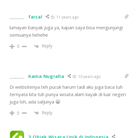
faisal
11 years ago
lumayan banyak juga ya, kapan saya bisa mengunjungi
semuanya hehehe
Reply
0
Kama Nugraha
10 years ago
Di websitenya teh pucuk harum tadi aku juga baca tuh
ternyata kita tuh punya wisata alam kayak di luar negeri
juga loh, ada saljunya 😀
Reply
0
3 Objek Wisata Unik di Indonesia