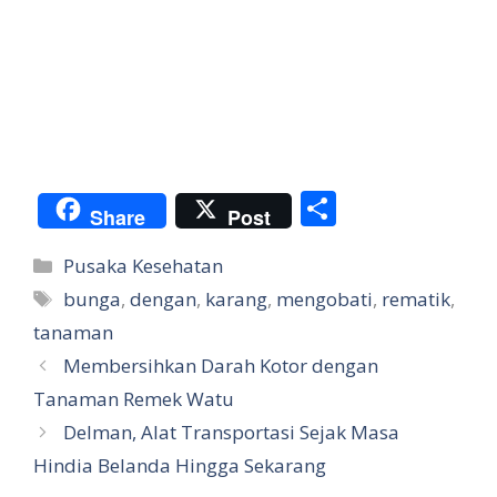
S
Share
Post
h
Categories
Pusaka Kesehatan
ar
Tags
bunga
,
dengan
,
karang
,
mengobati
,
rematik
,
e
tanaman
Membersihkan Darah Kotor dengan
Tanaman Remek Watu
Delman, Alat Transportasi Sejak Masa
Hindia Belanda Hingga Sekarang