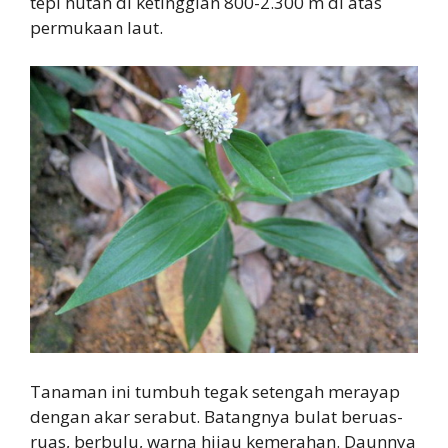
tepi hutan di ketinggian 800-2.300 m di atas
permukaan laut.
Tanaman ini tumbuh tegak setengah merayap
dengan akar serabut. Batangnya bulat beruas-
ruas, berbulu, warna hijau kemerahan. Daunnya