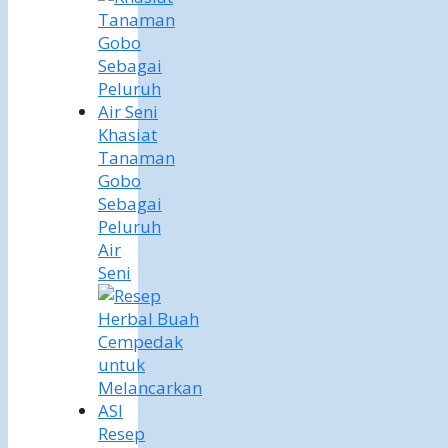
Khasiat
Tanaman
Gobo
Sebagai
Peluruh
Air
Seni
Resep