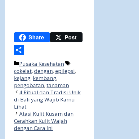
Share
Post
Share
Categories
Tags
Pusaka Kesehatan
cokelat
,
dengan
,
epilepsi
,
kejang
,
kembang
,
pengobatan
,
tanaman
4 Ritual dan Tradisi Unik
di Bali yang Wajib Kamu
Lihat
Atasi Kulit Kusam dan
Cerahkan Kulit Wajah
dengan Cara Ini