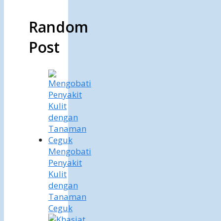
Random
Post
Mengobati
Penyakit
Kulit
dengan
Tanaman
Ceguk