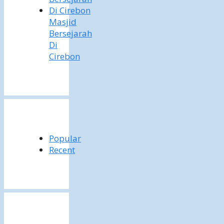
Masjid
Bersejarah
Di
Cirebon
Popular
Recent