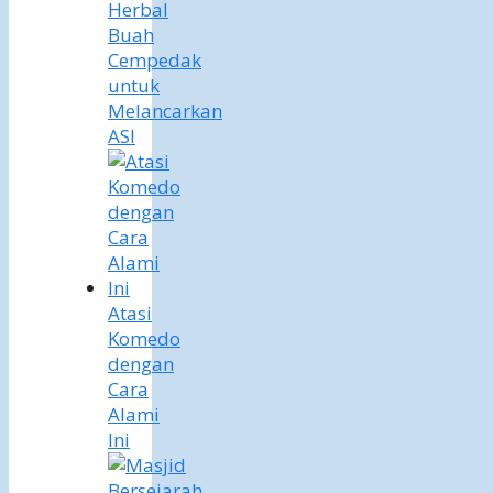
Herbal
Buah
Cempedak
untuk
Melancarkan
ASI
Atasi
Komedo
dengan
Cara
Alami
Ini