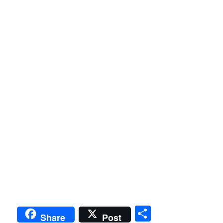
S
Share
Post