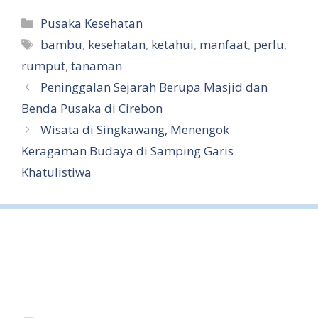
h
Categories
Pusaka Kesehatan
ar
Tags
bambu
,
kesehatan
,
ketahui
,
manfaat
,
perlu
,
e
rumput
,
tanaman
Peninggalan Sejarah Berupa Masjid dan
Benda Pusaka di Cirebon
Wisata di Singkawang, Menengok
Keragaman Budaya di Samping Garis
Khatulistiwa