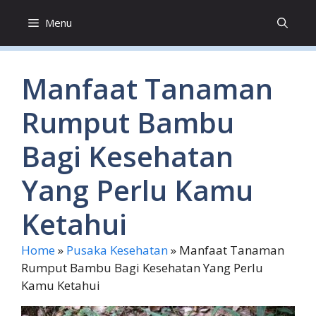
Skip
Menu
to
content
Manfaat Tanaman
Rumput Bambu
Bagi Kesehatan
Yang Perlu Kamu
Ketahui
Home
»
Pusaka Kesehatan
»
Manfaat Tanaman
Rumput Bambu Bagi Kesehatan Yang Perlu
Kamu Ketahui