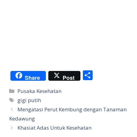
S
Share
Post
h
Categories
Pusaka Kesehatan
ar
Tags
gigi putih
e
Mengatasi Perut Kembung dengan Tanaman
Kedawung
Khasiat Adas Untuk Kesehatan