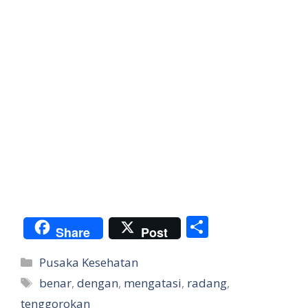
S
Share
Post
h
Categories
Pusaka Kesehatan
ar
Tags
benar
,
dengan
,
mengatasi
,
radang
,
e
tenggorokan