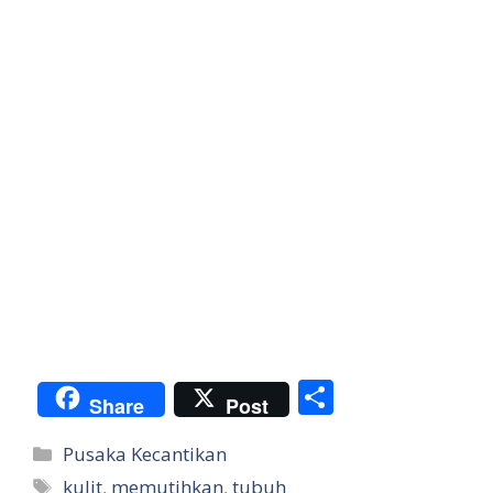
S
Share
Post
h
Categories
Pusaka Kecantikan
ar
Tags
kulit
,
memutihkan
,
tubuh