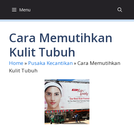
Skip
Menu
to
content
Cara Memutihkan
Kulit Tubuh
Home
»
Pusaka Kecantikan
»
Cara Memutihkan
Kulit Tubuh