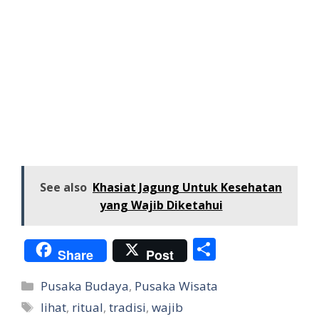
See also
Khasiat Jagung Untuk Kesehatan
yang Wajib Diketahui
S
Share
Post
h
Categories
Pusaka Budaya
,
Pusaka Wisata
ar
Tags
lihat
,
ritual
,
tradisi
,
wajib
e