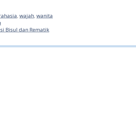
rahasia
,
wajah
,
wanita
n
 Bisul dan Rematik