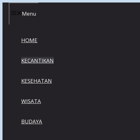
Skip
to
Menu
content
HOME
KECANTIKAN
KESEHATAN
WISATA
BUDAYA