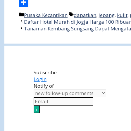
Share
Categories
Tags
Pusaka Kecantikan
dapatkan
,
jepang
,
kulit
,
Daftar Hotel Murah di Jogja Harga 100 Ribua
Tanaman Kembang Sungsang Dapat Mengatasi
Subscribe
Login
Notify of