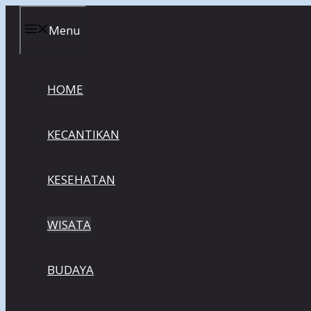
Skip
to
Menu
content
HOME
KECANTIKAN
KESEHATAN
WISATA
BUDAYA