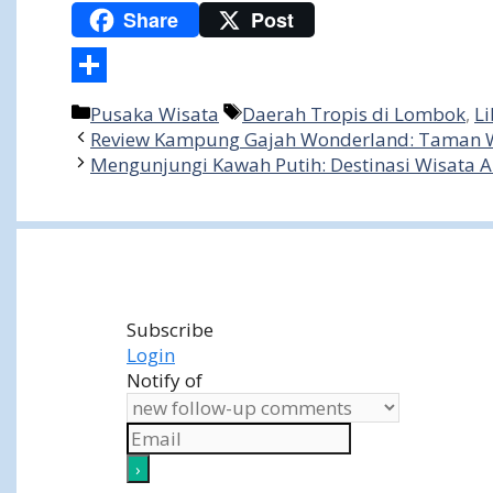
Share
Post
Share
Categories
Tags
Pusaka Wisata
Daerah Tropis di Lombok
,
Li
Review Kampung Gajah Wonderland: Taman W
Mengunjungi Kawah Putih: Destinasi Wisata A
Subscribe
Login
Notify of