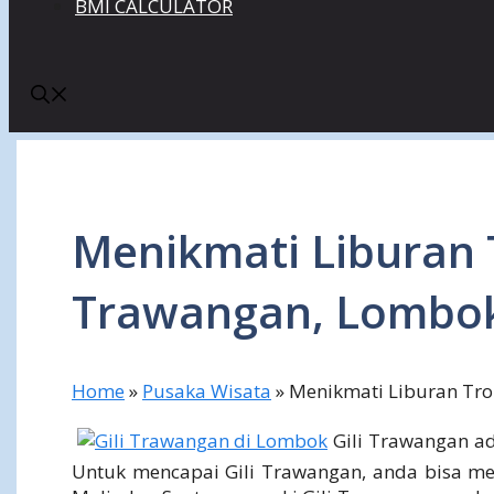
BMI CALCULATOR
Menikmati Liburan T
Trawangan, Lombo
Home
»
Pusaka Wisata
»
Menikmati Liburan Tro
Gili Trawangan a
Untuk mencapai Gili Trawangan, anda bisa me