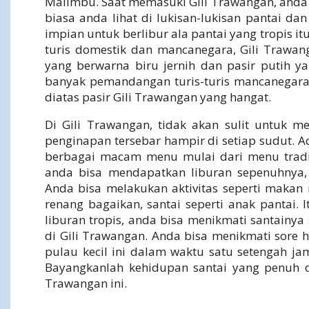
Malimbu. Saat memasuki Gili Trawangan, anda
biasa anda lihat di lukisan-lukisan pantai d
impian untuk berlibur ala pantai yang tropis i
turis domestik dan mancanegara, Gili Trawan
yang berwarna biru jernih dan pasir putih y
banyak pemandangan turis-turis mancanegara
diatas pasir Gili Trawangan yang hangat.
Di Gili Trawangan, tidak akan sulit untuk m
penginapan tersebar hampir di setiap sudut. 
berbagai macam menu mulai dari menu tradis
anda bisa mendapatkan liburan sepenuhnya, 
Anda bisa melakukan aktivitas seperti makan
renang bagaikan, santai seperti anak pantai. 
liburan tropis, anda bisa menikmati santain
di Gili Trawangan. Anda bisa menikmati sore h
pulau kecil ini dalam waktu satu setengah ja
Bayangkanlah kehidupan santai yang penuh d
Trawangan ini.