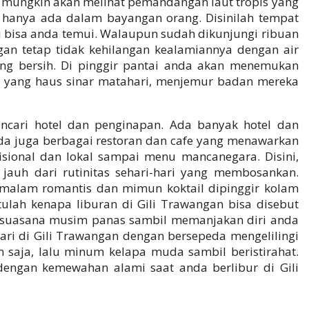
 mungkin akan melihat pemandangan laut tropis yang
an hanya ada dalam bayangan orang. Disinilah tempat
tu bisa anda temui. Walaupun sudah dikunjungi ribuan
gan tetap tidak kehilangan kealamiannya dengan air
ang bersih. Di pinggir pantai anda akan menemukan
 yang haus sinar matahari, menjemur badan mereka
encari hotel dan penginapan. Ada banyak hotel dan
Ada juga berbagai restoran dan cafe yang menawarkan
ional dan lokal sampai menu mancanegara. Disini,
jauh dari rutinitas sehari-hari yang membosankan.
 malam romantis dan mimun koktail dipinggir kolam
Itulah kenapa liburan di Gili Trawangan bisa disebut
ya suasana musim panas sambil memanjakan diri anda
ari di Gili Trawangan dengan bersepeda mengelilingi
m saja, lalu minum kelapa muda sambil beristirahat.
engan kemewahan alami saat anda berlibur di Gili