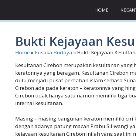
Skip
HOME
KECAN
to
content
Bukti Kejayaan Kesu
Home
»
Pusaka Budaya
»
Bukti Kejayaan Kesultan
Kesultanan Cirebon merupakan kesultanan yang hi
keratonnya yang beragam. Kesultanan Cirebon m
dulu menjadi pusat perdaban islam semasa Suna
Cirebon ada pada keraton – keratonnya yang hingg
Cirebon tidak hanya satu namun memiliki tiga b
internal kesultanan.
Masing – masing bangunan keraton memiliki ciri
dengan adanya patung macan Prabu Siliwangi yan
kejayaan kesultanan Cirebon inilah yang saat ini