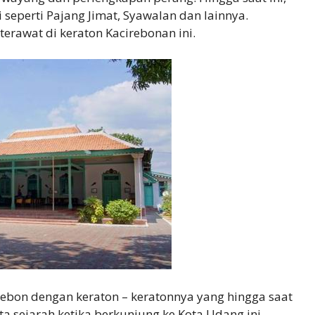
 seperti Pajang Jimat, Syawalan dan lainnya.
erawat di keraton Kacirebonan ini.
rebon dengan keraton – keratonnya yang hingga saat
ta sejarah ketika berkunjung ke Kota Udang ini.