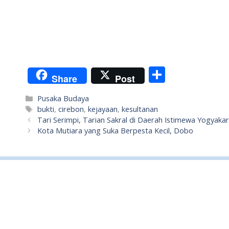
S
Share
Post
h
Categories
Pusaka Budaya
ar
Tags
bukti
,
cirebon
,
kejayaan
,
kesultanan
e
Tari Serimpi, Tarian Sakral di Daerah Istimewa Yogyaka
Kota Mutiara yang Suka Berpesta Kecil, Dobo