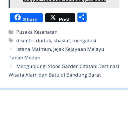
S
Share
Post
h
Categories
Pusaka Kesehatan
ar
Tags
disentri
,
duduk
,
khasiat
,
mengatasi
e
Istana Maimun, Jejak Kejayaan Melayu
Tanah Medan
Mengunjungi Stone Garden Citatah: Destinasi
Wisata Alam dan Batu di Bandung Barat