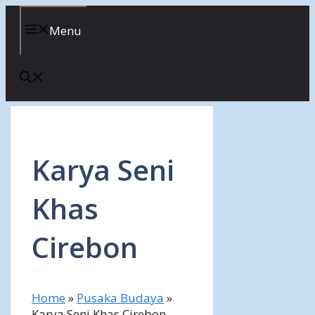
Skip
to
Menu
content
Karya Seni
Khas
Cirebon
Home
»
Pusaka Budaya
»
Karya Seni Khas Cirebon