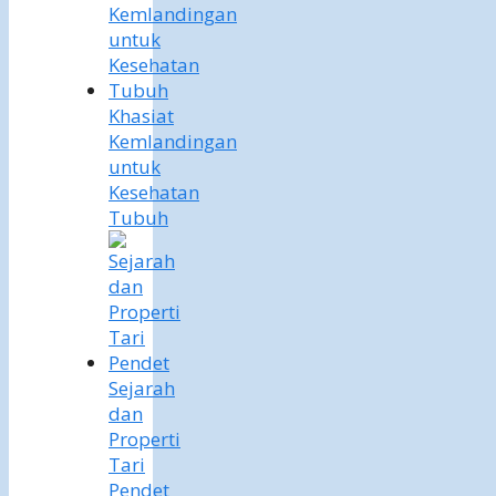
Khasiat
Kemlandingan
untuk
Kesehatan
Tubuh
Sejarah
dan
Properti
Tari
Pendet