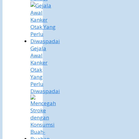
Gejala
Awal
Kanker
Otak
Yang
Perlu
Diwaspadai