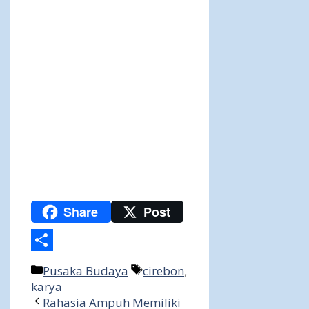
Share
Post
Share
Categories
Tags
Pusaka Budaya
cirebon
,
karya
Rahasia Ampuh Memiliki