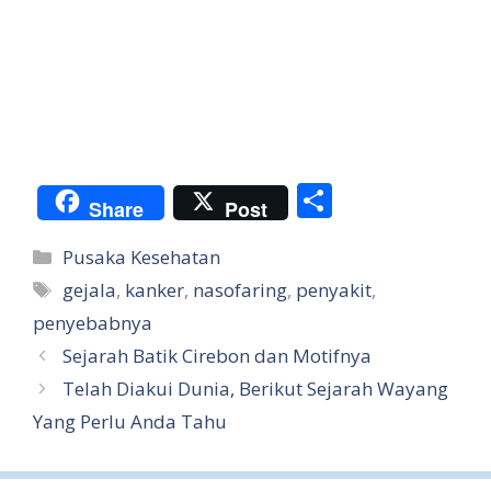
S
Share
Post
h
Categories
Pusaka Kesehatan
ar
Tags
gejala
,
kanker
,
nasofaring
,
penyakit
,
e
penyebabnya
Sejarah Batik Cirebon dan Motifnya
Telah Diakui Dunia, Berikut Sejarah Wayang
Yang Perlu Anda Tahu