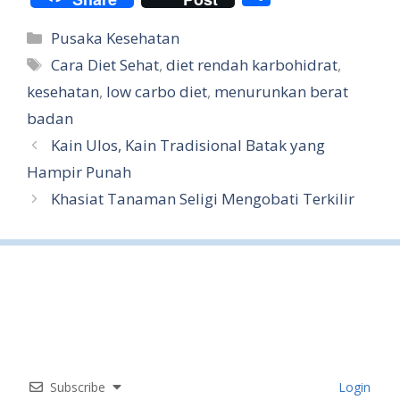
h
Categories
Pusaka Kesehatan
ar
Tags
Cara Diet Sehat
,
diet rendah karbohidrat
,
e
kesehatan
,
low carbo diet
,
menurunkan berat
badan
Kain Ulos, Kain Tradisional Batak yang
Hampir Punah
Khasiat Tanaman Seligi Mengobati Terkilir
Subscribe
Login