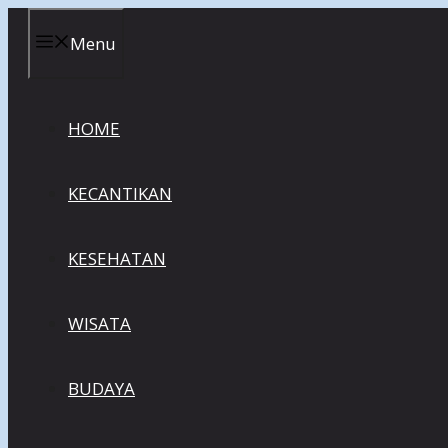
Skip
to
Menu
content
HOME
KECANTIKAN
KESEHATAN
WISATA
BUDAYA