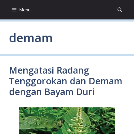
Skip
Menu
to
content
demam
Mengatasi Radang
Tenggorokan dan Demam
dengan Bayam Duri