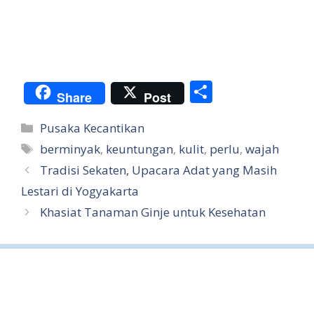
S
Share
Post
h
Categories
Pusaka Kecantikan
ar
Tags
berminyak
,
keuntungan
,
kulit
,
perlu
,
wajah
e
Tradisi Sekaten, Upacara Adat yang Masih
Lestari di Yogyakarta
Khasiat Tanaman Ginje untuk Kesehatan