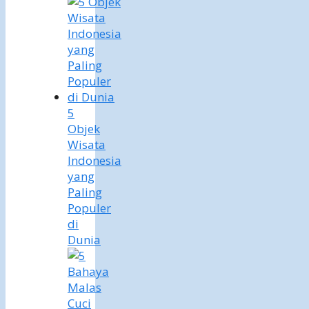
5
Objek
Wisata
Indonesia
yang
Paling
Populer
di
Dunia