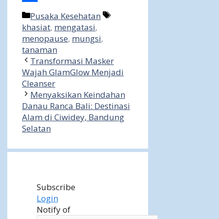
Share
Categories
Tags
Pusaka Kesehatan
khasiat
,
mengatasi
,
menopause
,
mungsi
,
tanaman
Transformasi Masker
Wajah GlamGlow Menjadi
Cleanser
Menyaksikan Keindahan
Danau Ranca Bali: Destinasi
Alam di Ciwidey, Bandung
Selatan
Subscribe
Login
Notify of