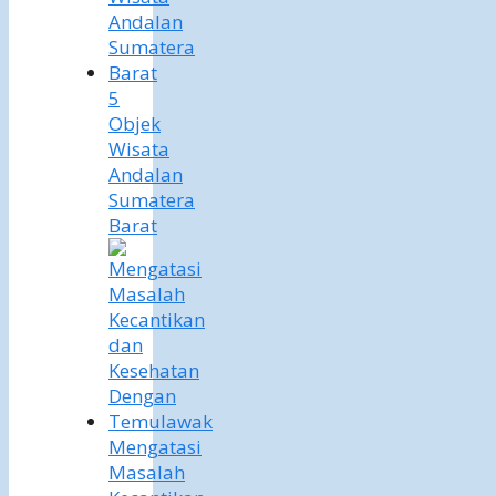
5
Objek
Wisata
Andalan
Sumatera
Barat
Mengatasi
Masalah