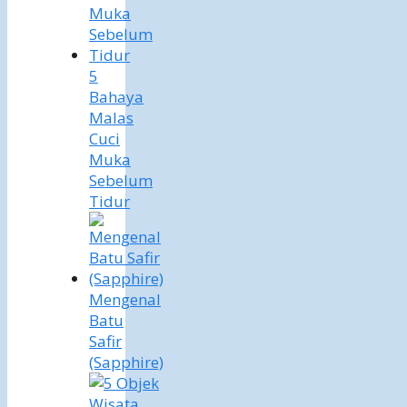
5
Bahaya
Malas
Cuci
Muka
Sebelum
Tidur
Mengenal
Batu
Safir
(Sapphire)