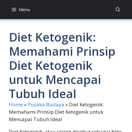
Skip
Menu
to
content
Diet Ketogenik:
Memahami Prinsip
Diet Ketogenik
untuk Mencapai
Tubuh Ideal
Home
»
Pusaka Budaya
»
Diet Ketogenik:
Memahami Prinsip Diet Ketogenik untuk
Mencapai Tubuh Ideal
Diet Ketogenik, atau sering disebut sebagai Keto,