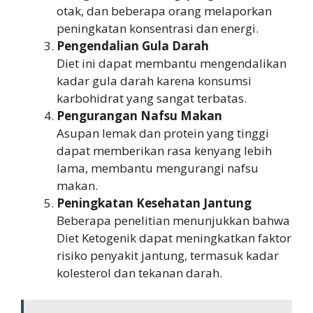
otak, dan beberapa orang melaporkan
peningkatan konsentrasi dan energi.
Pengendalian Gula Darah
Diet ini dapat membantu mengendalikan
kadar gula darah karena konsumsi
karbohidrat yang sangat terbatas.
Pengurangan Nafsu Makan
Asupan lemak dan protein yang tinggi
dapat memberikan rasa kenyang lebih
lama, membantu mengurangi nafsu
makan.
Peningkatan Kesehatan Jantung
Beberapa penelitian menunjukkan bahwa
Diet Ketogenik dapat meningkatkan faktor
risiko penyakit jantung, termasuk kadar
kolesterol dan tekanan darah.