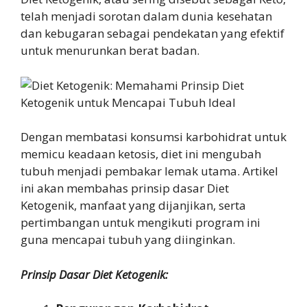
telah menjadi sorotan dalam dunia kesehatan
dan kebugaran sebagai pendekatan yang efektif
untuk menurunkan berat badan.
Dengan membatasi konsumsi karbohidrat untuk
memicu keadaan ketosis, diet ini mengubah
tubuh menjadi pembakar lemak utama. Artikel
ini akan membahas prinsip dasar Diet
Ketogenik, manfaat yang dijanjikan, serta
pertimbangan untuk mengikuti program ini
guna mencapai tubuh yang diinginkan.
Prinsip Dasar Diet Ketogenik: