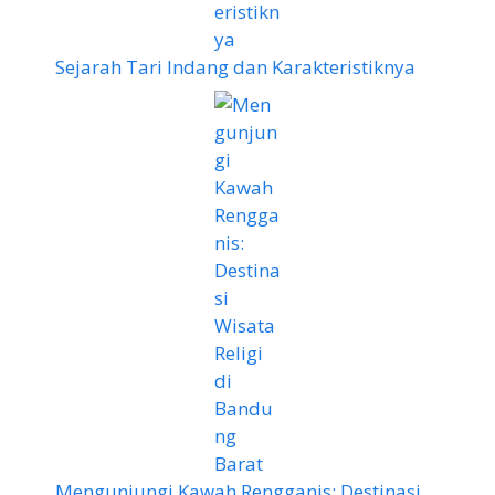
Sejarah Tari Indang dan Karakteristiknya
Mengunjungi Kawah Rengganis: Destinasi