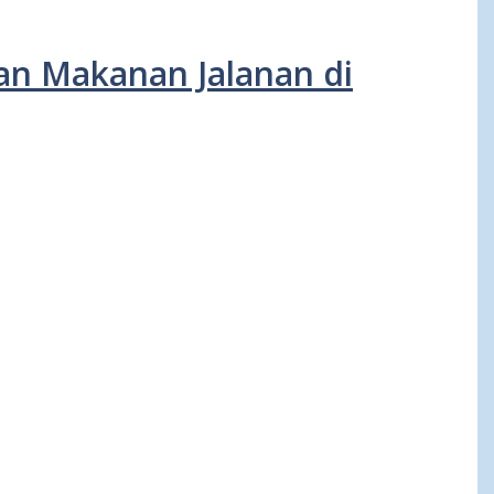
tan Makanan Jalanan di