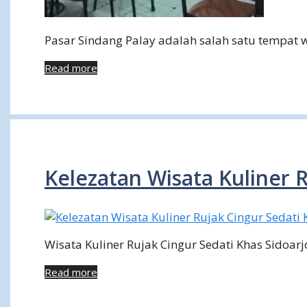
Pasar Sindang Palay adalah salah satu tempat 
Read more
Kelezatan Wisata Kuliner R
Wisata Kuliner Rujak Cingur Sedati Khas Sidoa
Read more