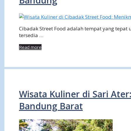
Bandung
Cibadak Street Food adalah tempat yang tepat
tersedia …
Read more
Wisata Kuliner di Sari At
Bandung Barat