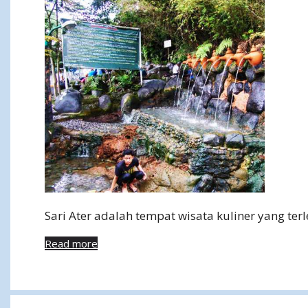
Sari Ater adalah tempat wisata kuliner yang te
Read more