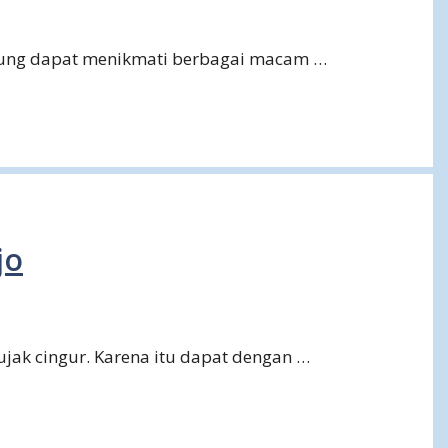
unjung dapat menikmati berbagai macam …
jo
ujak cingur. Karena itu dapat dengan …