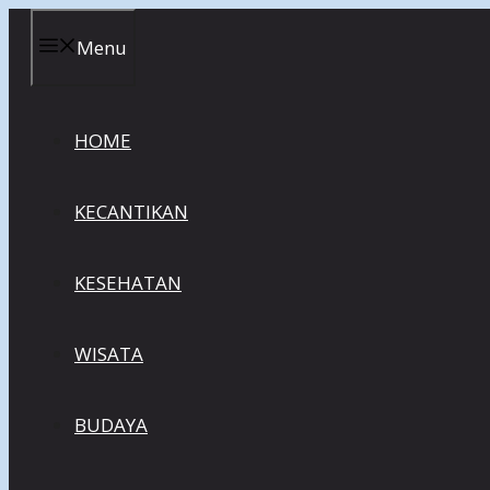
Skip
to
Menu
content
HOME
KECANTIKAN
KESEHATAN
WISATA
BUDAYA