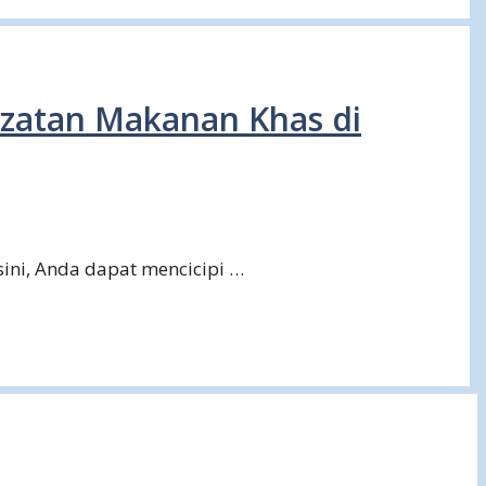
lezatan Makanan Khas di
sini, Anda dapat mencicipi …