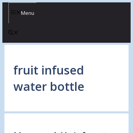
Skip
to
Menu
content
fruit infused
water bottle