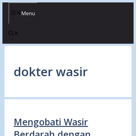
Skip
to
Menu
content
dokter wasir
Mengobati Wasir
Berdarah dengan