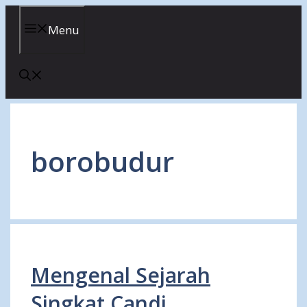
Skip
to
Menu
content
borobudur
Mengenal Sejarah
Singkat Candi