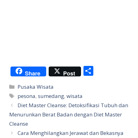
S
Share
Post
h
Categories
Pusaka Wisata
ar
Tags
pesona
,
sumedang
,
wisata
e
Diet Master Cleanse: Detoksifikasi Tubuh dan
Menurunkan Berat Badan dengan Diet Master
Cleanse
Cara Menghilangkan Jerawat dan Bekasnya