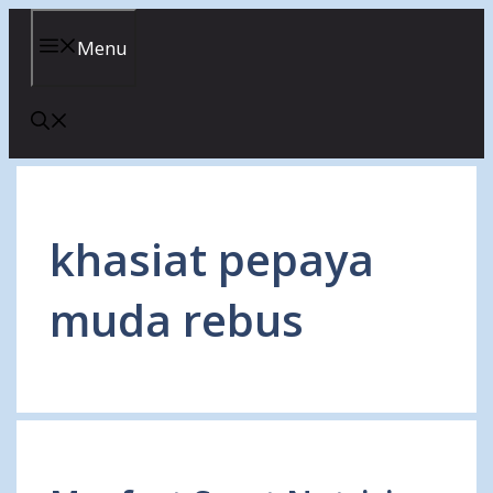
Skip
to
Menu
content
khasiat pepaya
muda rebus