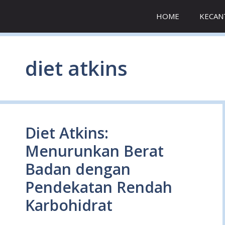
Skip
HOME
KECAN
to
content
diet atkins
Diet Atkins:
Menurunkan Berat
Badan dengan
Pendekatan Rendah
Karbohidrat