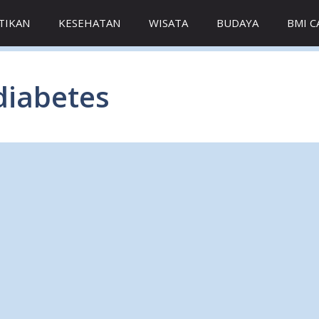
TIKAN
KESEHATAN
WISATA
BUDAYA
BMI 
diabetes