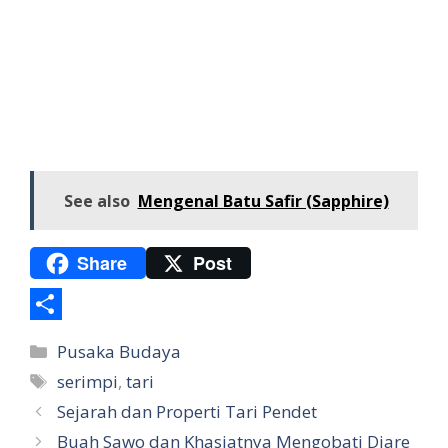
See also
Mengenal Batu Safir (Sapphire)
Share
Post
S
Categories
Pusaka Budaya
h
Tags
serimpi
,
tari
a
Sejarah dan Properti Tari Pendet
r
Buah Sawo dan Khasiatnya Mengobati Diare